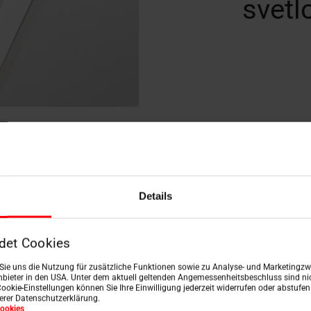
svetl
ím pre svetlé
Roleta Standard
je d
Details
možňuje regulovať
ktoré je možné jedno
romia a komfortu.
strešné okná
Design
det Cookies
n Sie uns die Nutzung für zusätzliche Funktionen sowie zu Analyse- und Marketingzwe
bieter in den USA. Unter dem aktuell geltenden Angemessenheitsbeschluss sind nic
Cookie-Einstellungen können Sie Ihre Einwilligung jederzeit widerrufen oder abstufe
serer Datenschutzerklärung.
ookies