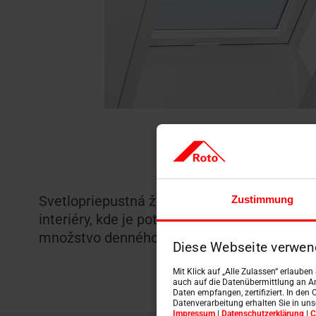
Svetlopriepustná žalúzia je ideálnym riešen
Zustimmung
interiéry, kde je potrebné znížiť oslnenie. U
množstvo denného svetla pri zachovaní súk
Diese Webseite verwen
Mit Klick auf „Alle Zulassen“ erlaube
auch auf die Datenübermittlung an An
Daten empfangen, zertifiziert. In den 
Datenverarbeitung erhalten Sie in un
Impressum
|
Datenschutzerklärung
|
C