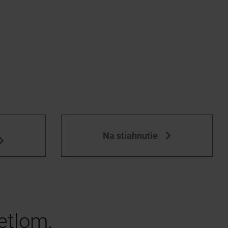
a
Na stiahnutie
etlom.