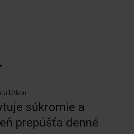
nou látkou
tuje súkromie a
eň prepúšťa denné