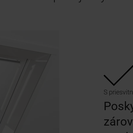
S priesvit
Posky
zárov