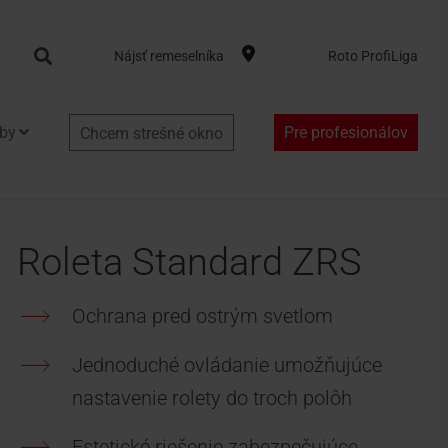
Search
Nájsť remeselníka
Roto ProfiLiga
by
Pre profesionálov
Chcem strešné okno
Roleta Standard ZRS
Ochrana pred ostrým svetlom
Jednoduché ovládanie umožňujúce
nastavenie rolety do troch polôh
Estetické riešenie zabezpečujúce