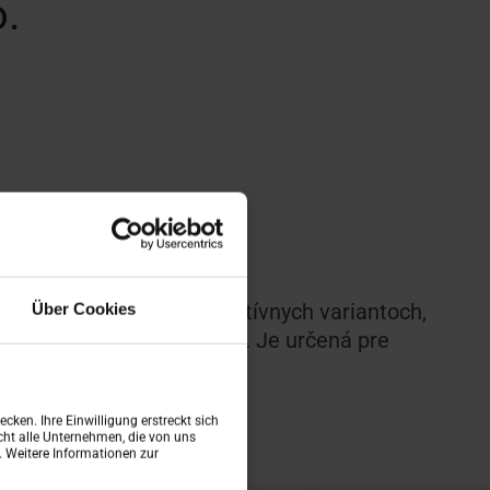
o.
ostupná v rôznych dekoratívnych variantoch,
Über Cookies
ducho zladiť s interiérom. Je určená pre
o R4
,
Designo R7
a
RotoQ
.
cken. Ihre Einwilligung erstreckt sich
ht alle Unternehmen, die von uns
n. Weitere Informationen zur