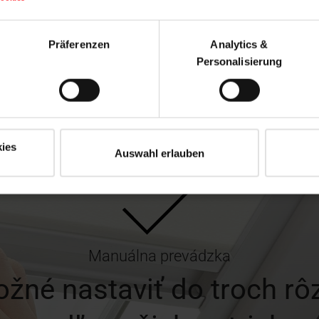
Präferenzen
Analytics &
Personalisierung
ies
Auswahl erlauben
Manuálna prevádzka
ožné nastaviť do troch rô