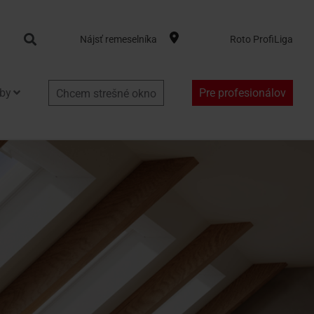
Search
Nájsť remeselníka
Roto ProfiLiga
by
Pre profesionálov
Chcem strešné okno