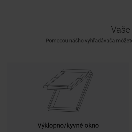
Vaše 
Pomocou nášho vyhľadávača môžete rý
Výklopno/kyvné okno