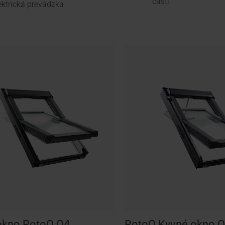
časti
ektrická prevádzka
okno RotoQ Q4
RotoQ Kyvné okno Q