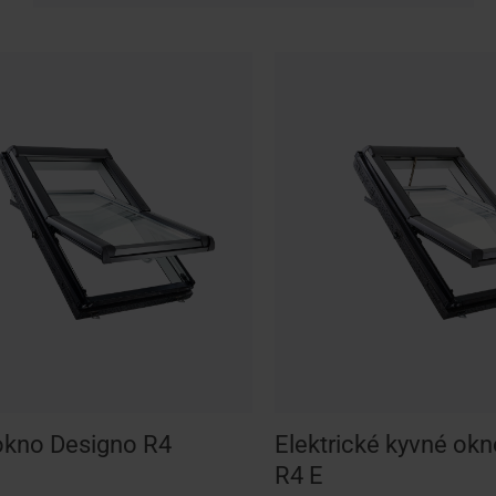
okno Designo R4
Elektrické kyvné ok
R4 E