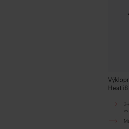
Výklop
Heat i8
3-
vy
Ma