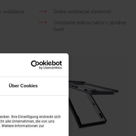
o ovládania
Dobré ventilačné vlastnosti
Ovládanie jednou rukou v spodnej
časti
Über Cookies
cken. Ihre Einwilligung erstreckt sich
ht alle Unternehmen, die von uns
n. Weitere Informationen zur