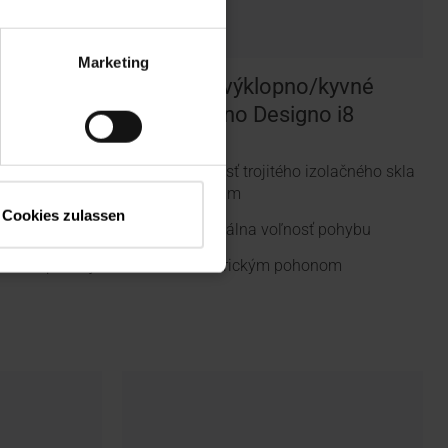
Marketing
o Designo
Elektrické výklopno/kyvné
strešné okno Designo i8
sklo s funkciou
Možnosť trojitého izolačného skla
Premium
Cookies zulassen
 pohybu
Maximálna voľnosť pohybu
kou v spodnej
S elektrickým pohonom