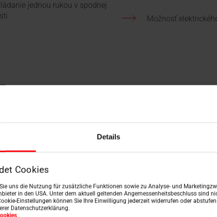
ládanie jednou rukou v spodnej
sti
Možnosť elektrickéh
Details
det Cookies
n Sie uns die Nutzung für zusätzliche Funktionen sowie zu Analyse- und Marketingzwe
bieter in den USA. Unter dem aktuell geltenden Angemessenheitsbeschluss sind nic
Cookie-Einstellungen können Sie Ihre Einwilligung jederzeit widerrufen oder abstufe
serer Datenschutzerklärung.
ookies