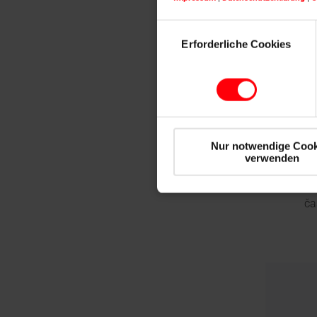
Einwilligungsauswahl
Erforderliche Cookies
Výklop
R8
Mo
P
Nur notwendige Cook
verwenden
Ma
Ov
ča