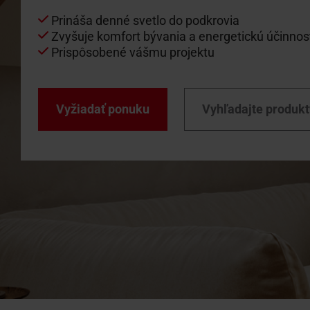
Doplnky 
Prináša denné svetlo do podkrovia
Na stia
Hľadáte
Zvyšuje komfort bývania a energetickú účinnos
Technick
Použite
Prispôsobené vášmu projektu
brožúry 
odporúč
firiem
Vyžiadať ponuku
Vyhľadajte produkt