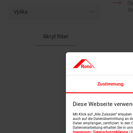
Ov
ča
Výška
Skryť filter
Zustimmung
Diese Webseite verwen
Mit Klick auf „Alle Zulassen“ erlaube
auch auf die Datenübermittlung an An
Daten empfangen, zertifiziert. In den 
Datenverarbeitung erhalten Sie in un
Impressum
|
Datenschutzerklärung
|
C