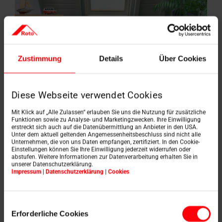
Zustimmung
Details
Über Cookies
Diese Webseite verwendet Cookies
Mit Klick auf „Alle Zulassen“ erlauben Sie uns die Nutzung für zusätzliche
Funktionen sowie zu Analyse- und Marketingzwecken. Ihre Einwilligung
erstreckt sich auch auf die Datenübermittlung an Anbieter in den USA.
Czechówka, Poľsko
Unter dem aktuell geltenden Angemessenheitsbeschluss sind nicht alle
Unternehmen, die von uns Daten empfangen, zertifiziert. In den Cookie-
Skutočný raj pre
Einstellungen können Sie Ihre Einwilligung jederzeit widerrufen oder
abstufen. Weitere Informationen zur Datenverarbeitung erhalten Sie in
milovníkov prírody
unserer Datenschutzerklärung.
Impressum
|
Datenschutzerklärung
|
Cookies
Dnes vám predstavujeme krásny rodinný dom v
idylickej dedinke Czechówka, ktorý je dokonale
Einwilligungsauswahl
zasadený do pokojného prírodného prostredia
Erforderliche Cookies
...