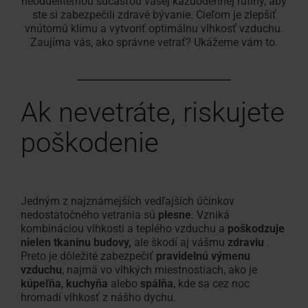
neoddeliteľnou súčasťou vašej každodennej rutiny, aby
Vyhľadávač
Fasádne
ste si zabezpečili zdravé bývanie. Cieľom je zlepšiť
Na stiahnutie
Hľadáte
Vnútorné doplnky
Servisný a reklamačný
Prehľad školenie
Nájsť
100% plast
Vonkajšie 
Často klad
Zákaznický
vnútornú klímu a vytvoriť optimálnu vlhkosť vzduchu.
montážnych
okno
Vybrať
Technické údaje, cenníky,
remeselníka?
formulár
V RotoCampuse
remeselníka
Originál od
odpovede
Pre strešné
Zaujíma vás, ako správne vetrať? Ukážeme vám to.
strešné
firiem
pre
brožúry a ďalšie informácie
Použite
Potrebujete vyriešiť prob
vo
Všetko o st
okno
napojenie
náš
výrobkom Roto?
vašom
Školenia
vyhľadávač
okolí?
Príslušenstvo a napojovacie produkty
Roto
Ak nevetráte, riskujete
odporúčaných
S
poškodenie
Doplnky pre strešné okná
montážnych
Roto
firiem
je to
možné!
Jedným z najznámejších vedľajších účinkov
nedostatočného vetrania sú
plesne
. Vzniká
kombináciou vlhkosti a teplého vzduchu a
poškodzuje
nielen tkaninu budovy,
ale škodí aj vášmu
zdraviu
.
Preto je dôležité zabezpečiť
pravidelnú výmenu
vzduchu
, najmä vo vlhkých miestnostiach, ako je
kúpeľňa
,
kuchyňa
alebo
spálňa
, kde sa cez noc
hromadí vlhkosť z nášho dychu.