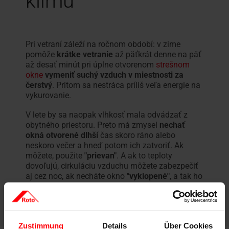
klímu
Pri vetraní záleží na ročnom období: v zime
pomôže
krátke vetranie
až päťkrát denne na päť
až desať minút pri úplne otvorenom
strešnom
okne
vymeniť suchý vzduch v miestnosti za
čerstvý
. Pritom sa nestráca príliš veľa energie na
vykurovanie.
V lete by sa naopak vlhkosť mala odvádzať z
obytného priestoru. Preto má zmysel
nechať
okná otvorené dlhší
čas skoro ráno alebo
neskoro večer a hneď potom ich zatvoriť. Ak
môžete, použite
"prievan"
. A ak to teploty
dovoľujú, cirkuláciu vzduchu môžete zabezpečiť
aj cez noc, ak necháte okno
"vyklopené"
, a tak ho
trvalo vyvetráte.
Zustimmung
Details
Über Cookies