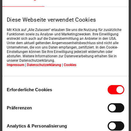
Diese Webseite verwendet Cookies
Vyžiadať ponuku
Mit Klick auf „Alle Zulassen“ erlauben Sie uns die Nutzung für zusätzliche
Funktionen sowie zu Analyse- und Marketingzwecken. Ihre Einwilligung
erstreckt sich auch auf die Datenübermittlung an Anbieter in den USA.
Unter dem aktuell geltenden Angemessenheitsbeschluss sind nicht alle
Unternehmen, die von uns Daten empfangen, zertifiziert. In den Cookie-
Einstellungen können Sie Ihre Einwilligung jederzeit widerrufen oder
Závan čerstvého
abstufen. Weitere Informationen zur Datenverarbeitung erhalten Sie in
unserer Datenschutzerklärung.
vzduchu so
Impressum
|
Datenschutzerklärung
|
Cookies
spoločnosťou Roto
Einwilligungsauswahl
Erforderliche Cookies
Strešné okná Roto dokážu vetrať tak akurát v
každom
Präferenzen
ročnom období
. Napríklad
elektrické strešné okná
,
ako je
Designo RotoComfort i8
, sa môžu otvárať
automaticky
a
nezávisle od používateľa
, dokonca aj
Analytics & Personalisierung
podľa časového harmonogramu, aby odstránili