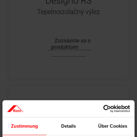
Designo R3
Tepelnoizolačný výlez
Zoznámte sa s
produktom
Zustimmung
Details
Über Cookies