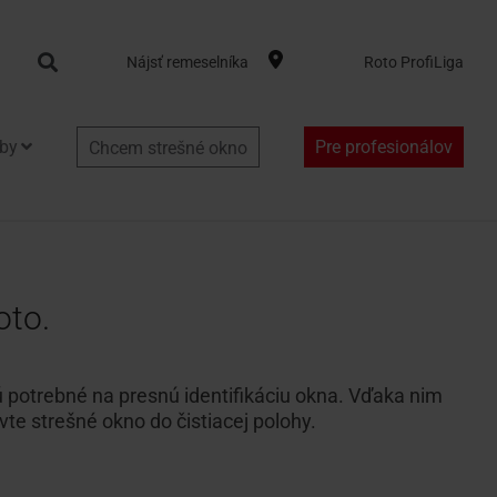
Search
Nájsť remeselníka
Roto ProfiLiga
by
Pre profesionálov
Chcem strešné okno
oto.
ú potrebné na presnú identifikáciu okna. Vďaka nim
te strešné okno do čistiacej polohy.