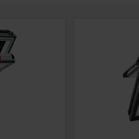
pre strešné okná
hnutie
Vnútorné doplnky
Servisný a reklamačný
Prehľad školenie
 remeselníka?
Nájsť remeselníka vo 
é údaje, cenníky,
formulár
V RotoCampuse
 náš vyhľadávač
okolí?
a ďalšie informácie
Potrebujete vyriešiť pro
aných montážnych
S Roto je to možné!
výrobkom Roto?