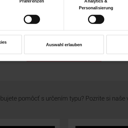
Präferenzen
Analytics &
Personalisierung
ies
Auswahl erlauben
Požiadať o cenovú ponuku
bujete pomôcť s určením typu? Pozrite si naše 