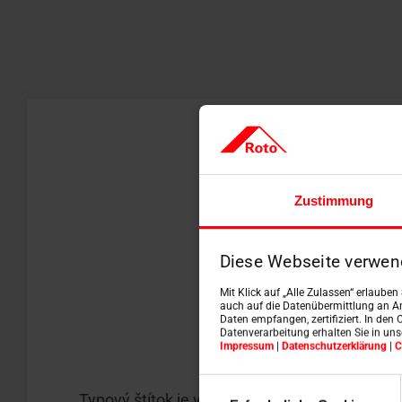
Zustimmung
Diese Webseite verwen
Mit Klick auf „Alle Zulassen“ erlaube
auch auf die Datenübermittlung an An
Daten empfangen, zertifiziert. In den 
Datenverarbeitung erhalten Sie in un
Vonkajšie doplnky
Impressum
|
Datenschutzerklärung
|
C
VONKAJŠIE
Einwilligungsauswahl
Typový štítok je viditeľný cez sklo na najspodn