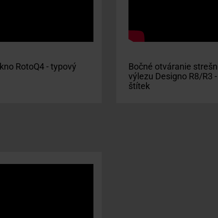
kno RotoQ4 - typový
Bočné otváranie streš
výlezu Designo R8/R3 -
štítek