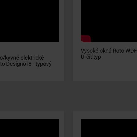
Vysoké okná Roto WDF 
Určiť typ
o/kyvné elektrické
o Designo i8 - typový