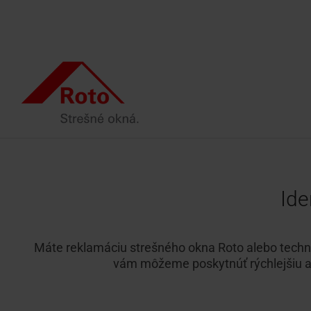
Skip
to
the
main
content.
Sme s vami
Všetky strešné okná
Služby
Prečo spolupracovať s Roto?
Doplnko
Intelige
Výklopno/kyvné okno
Servisný a reklamačný formulár
Výlez
Renovácia s Roto
Architekti a projektanti
Ide
Údržba s
Kyvné okno
Dopyt náhradných dielov
Okno 
Inšpirácia
Predajcovia
Simuláto
Výsuvno kyvné okno
Vyhľadávač montážnych firiem
Fasád
Vyhľadávač realizačných firiem
Školenie Roto
Máte reklamáciu strešného okna Roto alebo technic
vám môžeme poskytnúť rýchlejšiu a p
Školenia Roto
Prísluše
Kontakt
Kontaktný partner pre
Vyžiadať ponuku
Vybrať strešné okno
profesionálov