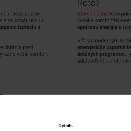
Roto?
né a môže cez ne
Strešné okná Roto
prin
enej konštrukcii a
vysoký komfort bývani
tepelnú izoláciu
a
spotrebu energie
a tým
Vďaka moderným techno
ne chránia pred
energeticky úsporné 
výrazne vyšší komfort
dotčných programov
. 
udržateľného a efektí
Vyžiadať konzultáciu
Vyžiadať ponuku
Details