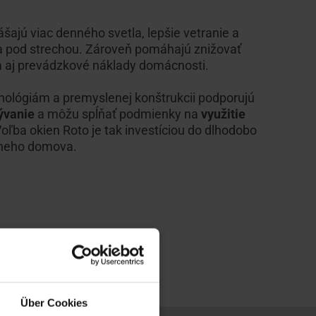
ášajú viac denného svetla, lepšie vetranie a
a pod strechou. Zároveň pomáhajú znižovať
 aj prevádzkové náklady domácnosti.
lógiám a premyslenej konštrukcii podporujú
bývanie
a môžu spĺňať podmienky na
využitie
Voľba okien Roto je tak investíciou do dlhodobo
vneho domova.
Über Cookies