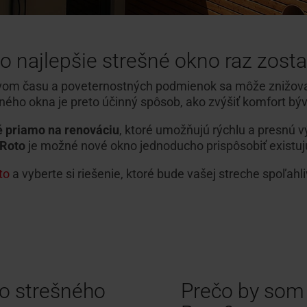
to najlepšie strešné okno raz zost
vom času a poveternostných podmienok sa môže znižova
ho okna je preto účinný spôsob, ako zvýšiť komfort býv
é priamo na renováciu
, ktoré umožňujú rýchlu a presnú
Roto
je možné nové okno jednoducho prispôsobiť existuj
to
a vyberte si riešenie, ktoré bude vašej streche spoľahl
o strešného
Prečo by som 