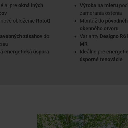
é aj pre
okná iných
Výroba na mieru
pod
cov
zamerania ostenia
mové obloženie
RotoQ
Montáž do
pôvodnéh
okenného otvoru
tavebných zásahov
do
Varianty
Designo R6
enia
MR
á energetická úspora
Ideálne pre
energeti
úsporné renovácie