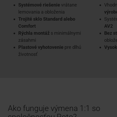
Systémové riešenie
vrátane
Vhodn
lemovania a obloženia
výrob
Trojité sklo Standard alebo
Systé
Comfort
AV2
Rýchla montáž
s minimálnymi
Bez s
zásahmi
oblož
Plastové vyhotovenie
pre dlhú
Vysok
životnosť
Ako funguje výmena 1:1 so
spoločnosťou Roto?