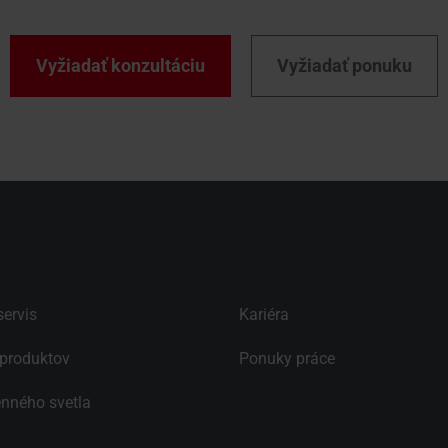
Vyžiadať konzultáciu
Vyžiadať ponuku
ervis
Kariéra
produktov
Ponuky práce
enného svetla