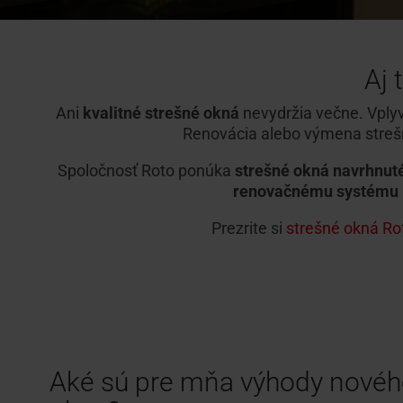
Aj 
Ani
kvalitné strešné okná
nevydržia večne. Vply
Renovácia alebo výmena strešné
Spoločnosť Roto ponúka
strešné okná navrhnut
renovačnému systému 
Prezrite si
strešné okná Ro
Aké sú pre mňa výhody novéh