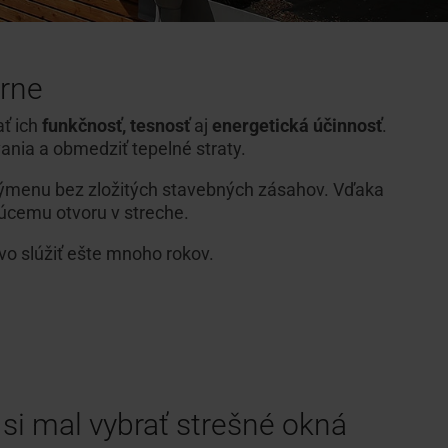
arne
ť ich
funkčnosť, tesnosť
aj
energetická účinnosť
.
ania a obmedziť tepelné straty.
 výmenu bez zložitých stavebných zásahov. Vďaka
úcemu otvoru v streche.
ivo slúžiť ešte mnoho rokov.
si mal vybrať strešné okná