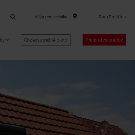
Search
Nájsť remeselníka
Roto ProfiLiga
by
Pre profesionálov
Chcem strešné okno