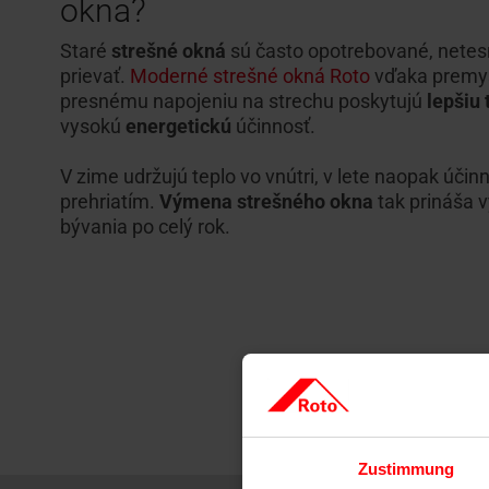
okna?
Staré
strešné okná
sú často opotrebované, netes
prievať.
Moderné strešné okná Roto
vďaka premysl
presnému napojeniu na strechu poskytujú
lepšiu 
vysokú
energetickú
účinnosť.
V zime udržujú teplo vo vnútri, v lete naopak účin
prehriatím.
Výmena strešného okna
tak prináša 
bývania po celý rok.
Zustimmung