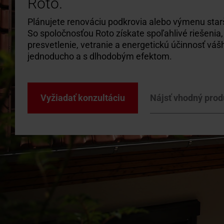
Roto.
Doplnky 
Plánujete renováciu podkrovia alebo výmenu sta
Na stia
Hľadáte
So spoločnosťou Roto získate spoľahlivé riešenia,
Technick
Použite
presvetlenie, vetranie a energetickú účinnosť vá
brožúry 
odporúč
jednoducho a s dlhodobým efektom.
firiem
Vyžiadať konzultáciu
Nájsť vhodný prod