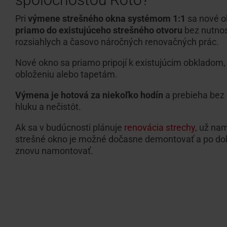
Pri
výmene strešného okna systémom 1:1
sa nové o
priamo do existujúceho strešného otvoru
bez nutnos
rozsiahlych a časovo náročných renovačných prác.
Nové okno sa priamo pripojí k existujúcim obklado
obloženiu alebo tapetám.
Výmena je hotová za niekoľko hodín
a prebieha bez 
hluku a nečistôt.
Ak sa v budúcnosti plánuje
renovácia strechy
, už na
strešné okno je možné dočasne demontovať a po do
znovu namontovať.