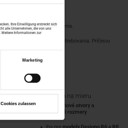
cken. Ihre Einwilligung erstreckt sich
skliny
, je na mieste jeho výmena.
ht alle Unternehmen, die von uns
n. Weitere Informationen zur
otného okna v dôsledku opotrebovania. Príčinou
lem technického problému.
Marketing
hled
a
nižší prostup světla
MW – okno na mieru
Cookies zulassen
júcich
Riešenie pre
nové otvory a
u na
neštandardné rozmery
Iba pre
modely Designo R6 a R8