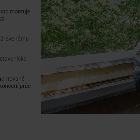
kno montuje
ti
m, drevenému
staveniska,
montované
končení prác