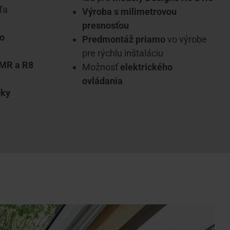
ľa
Výroba s milimetrovou
presnosťou
o
Predmontáž priamo
vo výrobe
pre rýchlu inštaláciu
 MR a R8
Možnosť
elektrického
ovládania
cky