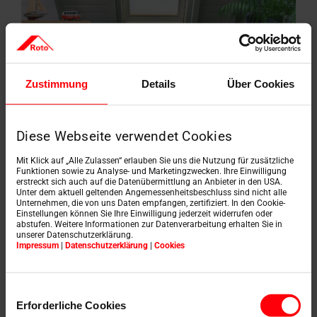
Zustimmung
Details
Über Cookies
Diese Webseite verwendet Cookies
Mit Klick auf „Alle Zulassen“ erlauben Sie uns die Nutzung für zusätzliche
Funktionen sowie zu Analyse- und Marketingzwecken. Ihre Einwilligung
erstreckt sich auch auf die Datenübermittlung an Anbieter in den USA.
Czechówka, Poľsko
Unter dem aktuell geltenden Angemessenheitsbeschluss sind nicht alle
Unternehmen, die von uns Daten empfangen, zertifiziert. In den Cookie-
Skutočný raj pre
Einstellungen können Sie Ihre Einwilligung jederzeit widerrufen oder
abstufen. Weitere Informationen zur Datenverarbeitung erhalten Sie in
milovníkov prírody
unserer Datenschutzerklärung.
Impressum
|
Datenschutzerklärung
|
Cookies
Dnes vám predstavujeme krásny rodinný dom v
idylickej dedinke Czechówka, ktorý je dokonale
Einwilligungsauswahl
zasadený do pokojného prírodného prostredia
Erforderliche Cookies
...