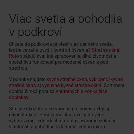
Viac svetla a pohodlia
v podkroví
Chcete do podkrovia priviesť viac denného svetla,
lepšie vetrať a zvýšiť komfort bývania?
Strešné okná
Roto
spájajú kvalitné spracovanie, dlhú životnosť a
spoľahlivú funkčnosť pre moderné bývanie pod
strechou.
V ponuke nájdete
kyvné strešné okná
,
výklopno/kyvné
strešné okná
aj
výsuvno kyvné strešné okná
. Sortiment
dopĺňa široká ponuka
vnútorných a vonkajších
doplnkov
.
Strešné okná Roto sú vhodné pre novostavby aj
rekonštrukcie. Ponúkame plastové aj drevené
vyhotovenie, jednoduchú montáž, výborné izolačné
vlastnosti a pohodlné ovládanie jednou rukou.