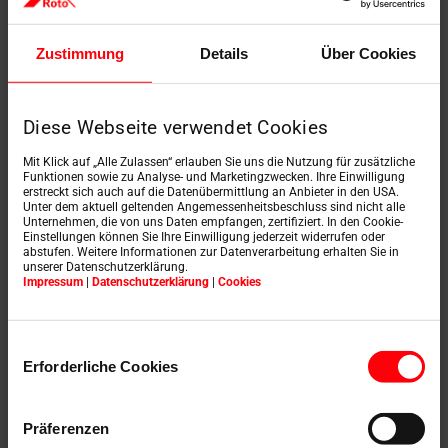
Zustimmung
Details
Über Cookies
Diese Webseite verwendet Cookies
Mit Klick auf „Alle Zulassen“ erlauben Sie uns die Nutzung für zusätzliche
Funktionen sowie zu Analyse- und Marketingzwecken. Ihre Einwilligung
erstreckt sich auch auf die Datenübermittlung an Anbieter in den USA.
Unter dem aktuell geltenden Angemessenheitsbeschluss sind nicht alle
Unternehmen, die von uns Daten empfangen, zertifiziert. In den Cookie-
Einstellungen können Sie Ihre Einwilligung jederzeit widerrufen oder
abstufen. Weitere Informationen zur Datenverarbeitung erhalten Sie in
unserer Datenschutzerklärung.
Impressum
|
Datenschutzerklärung
|
Cookies
Nechajte sa inšpirovať
Prezrite si reálne projekty a zistite, ako strešné okná
Einwilligungsauswahl
Roto prinášajú do podkrovia viac denného svetla a
Erforderliche Cookies
zvyšujú kvalitu bývania.
Präferenzen