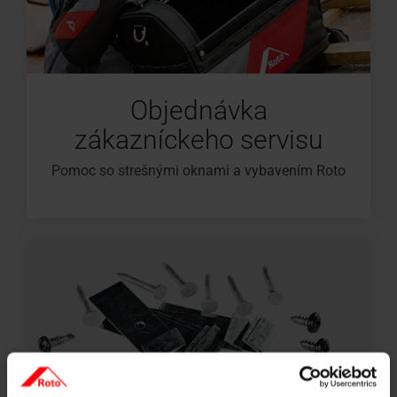
Objednávka
zákazníckeho servisu
Pomoc so strešnými oknami a vybavením Roto