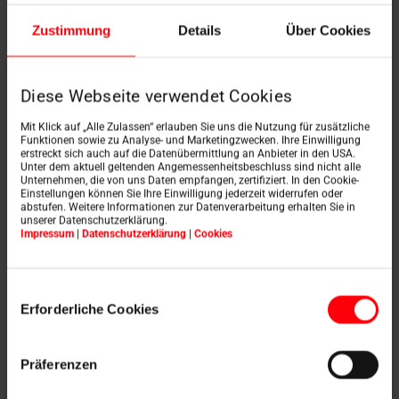
Zustimmung
Details
Über Cookies
Diese Webseite verwendet Cookies
Objednávka náhradných
Mit Klick auf „Alle Zulassen“ erlauben Sie uns die Nutzung für zusätzliche
Funktionen sowie zu Analyse- und Marketingzwecken. Ihre Einwilligung
dielov
erstreckt sich auch auf die Datenübermittlung an Anbieter in den USA.
Unter dem aktuell geltenden Angemessenheitsbeschluss sind nicht alle
Náhradné diely pre strešné okná a zariadenia
Unternehmen, die von uns Daten empfangen, zertifiziert. In den Cookie-
Einstellungen können Sie Ihre Einwilligung jederzeit widerrufen oder
Roto
abstufen. Weitere Informationen zur Datenverarbeitung erhalten Sie in
unserer Datenschutzerklärung.
Impressum
|
Datenschutzerklärung
|
Cookies
Einwilligungsauswahl
Erforderliche Cookies
Präferenzen