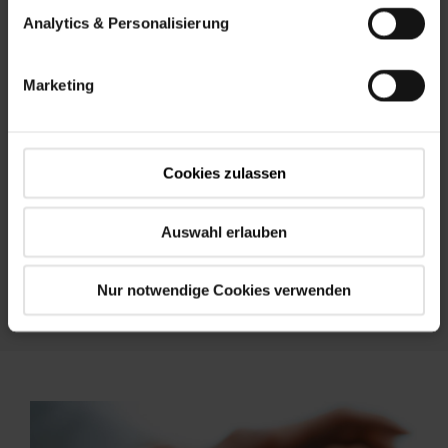
Analytics & Personalisierung
Marketing
Často kladené otázky
Cookies zulassen
Odpovede nájdete rýchlo a jednoducho v našich
často kladených otázkach
Auswahl erlauben
Nur notwendige Cookies verwenden